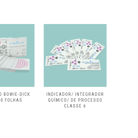
/ INTEGRADOR
TESTE DESAFIO COM
TESTE 
 DE PROCESSO
INDICADOR / EMULADOR DE
COM 
ASSE 6
PROCESSO / QUÍMICO
PROCE
CLASSE 6