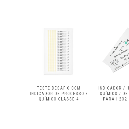
IO COM
INDICADOR / INTEGRADOR
INDICADOR/ 
ROCESSO /
QUÍMICO / DE PROCESSO
QUÍMICO/ DE
SSE 4
PARA H2O2 CLASSE 5
PARA ETO 