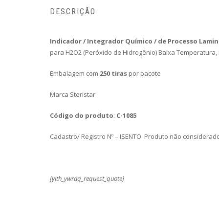
DESCRIÇÃO
Indicador / Integrador Químico / de Processo Lamin
para H2O2 (Peróxido de Hidrogênio) Baixa Temperatura
Embalagem com
250 tiras
por pacote
Marca Steristar
Código do produto
:
C-1085
Cadastro/ Registro Nº – ISENTO. Produto não considerad
[yith_ywraq_request_quote]